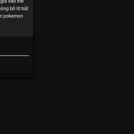
 gia vào thế
hông bỏ lỡ bất
iệm pokemon