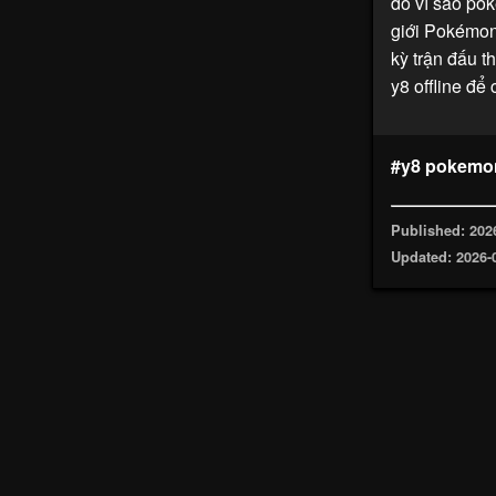
do vì sao pok
giới Pokémon 
kỳ trận đấu t
y8 offline để
#y8 pokemo
Published: 202
Updated: 2026-