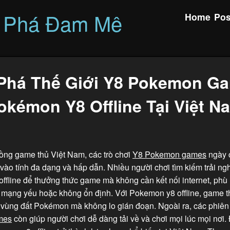
 Phá Đam Mê
Home
Pos
Phá Thế Giới Y8 Pokemon Ga
okémon Y8 Offline Tại Việt N
ồng game thủ Việt Nam, các trò chơi
Y8 Pokemon games
ngày c
vào tính đa dạng và hấp dẫn. Nhiều người chơi tìm kiếm trải n
ffline để thưởng thức game mà không cần kết nối internet, phù 
 mạng yếu hoặc không ổn định. Với Pokemon y8 offline, game th
vùng đất Pokémon mà không lo gián đoạn. Ngoài ra, các phiê
mes
còn giúp người chơi dễ dàng tải về và chơi mọi lúc mọi nơi. 